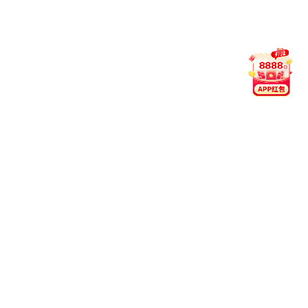
长，同时也明确了自己未来的发展方向。面对顶尖球
员所带来的困难，让他意识到自身仍有很大提升空
间，因此也激励着他继续努力训练，提高综合素质，
以期成为更加出色的球员。
此外，在接受媒体采访时，帕森斯表示愿意将所学到
的一切经验传授给年轻球员，希望能够帮助他们更快
适应高水平竞技状态。对于未来，他充满期待，希望
能继续迎接更多类似挑战，与球队一起创造辉煌成
绩。
最后，对于即将来临的新赛季，他希望能够再一次承
担起重要角色，不断完善自我，为球队贡献更多力
量。同时，他也坚信，只要坚持不懈，就一定能在人
生和职业道路上走得更远、更稳。