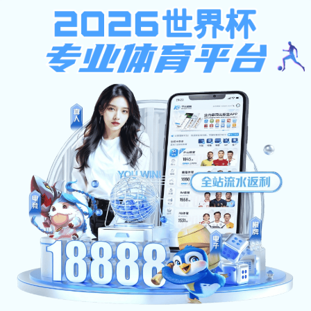
注册入口
开云官方平台入口
——