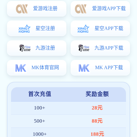
帕森斯谈首发主防KD的挑战与收获获得赞
许的心路历程
在现代篮球的舞台上，面对如凯文·杜兰特这样的顶尖
球员，防守者所面临的挑战可想而知。帕森斯在谈到
自己作为首发主防杜兰特的经历时，深刻反映了他在
这一过程中所遭遇的困难与收获。他不仅展示了自身
的努力与成长，更获得了教练和队友们的赞许。通过
回顾这段心路历程，帕森斯分享了他的心理变化、技
术调整、团队配合以及对未来的展望。这篇文章将从
这四个方面详细探讨帕森斯如何应对防守杜兰特的挑
战，并从中获得宝贵经验。