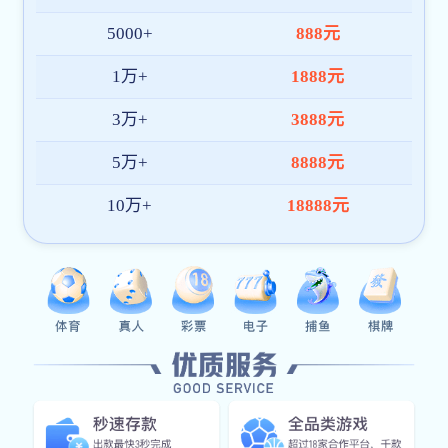
1、心理压力与应对策略
作为一名年轻球员，首次承担起防守超级明星杜兰特
的重任，自然让帕森斯感受到巨大的心理压力。在比
赛前，他常常会思考自己的能力是否足够去限制这样
一个全能得分手。内心的不安和紧张，让他倍感焦
虑，也使得他需要找到有效的方法来调节情绪。
为了克服这种心理负担，帕森斯开始进行积极的自我
暗示。他告诉自己，要相信自己的训练成果，相信自
己具备与杜兰特抗衡的实力。此外，他还向经验丰富
的队友请教，通过分享彼此在高压环境中的应对方
式，使自己的心理素质得到了显著提升。
最终，在一次次面对杜兰特后，帕森斯逐渐适应了这
种高强度竞争带来的压力，并学会以更加冷静和理智