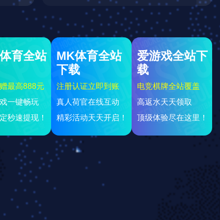
开云官方平台入口 配备专业客服团
队，全年 365 天 × 24 小时不间断在
线，响应高效，快速协助解决访问、
账号、数据使用等问题，服务可靠，
沟通顺畅。
互动社群生态
构建多维度互动模块，汇聚分析、评
论与赛事讨论社区，提升用户黏性与
归属感。无论新手还是资深用户，都
能在 开云官方平台入口 找到自己的话
语场。