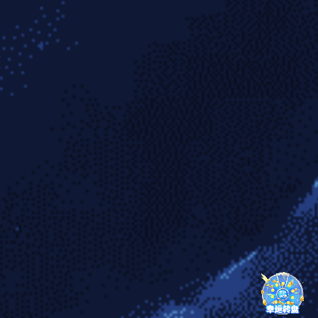
多端互动
战术演练
电竞数据
资讯中心
历史回放，带来沉浸式观赛体