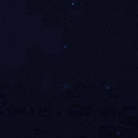
黎希望助
OG战队双冠荣耀同日诞生这一天
英超
将永载电竞...
场绝杀
追求个人
在电子竞技的历史长河中，OG战队双冠
在英
...
荣誉的同日诞生无疑是一个里程...
纳之间
查看详情
2026-08-04
查看详情
2026-