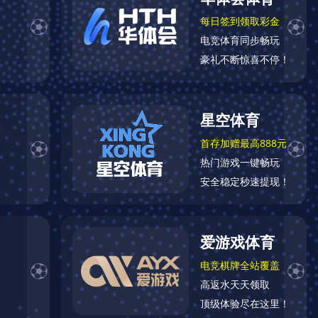
便捷的体育服务。
全年无休客服