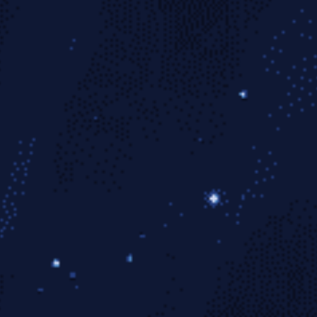
速浏览
体育赛事
包括足球、篮球、网球、羽毛球等，提供图文直播、赛程推送与