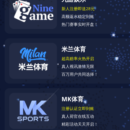
覆盖实时赛事、
平台稳定流畅