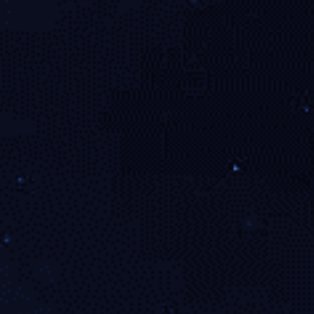
响应快速
输，隐私守护
droid 全平台兼容
表同步展示
网页版入口
入口的最新报道与深度解读