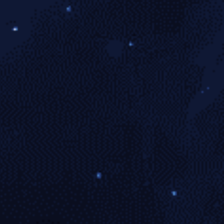
开云官方平台入口每日推