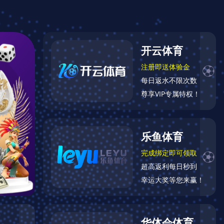
注册入口
里开始