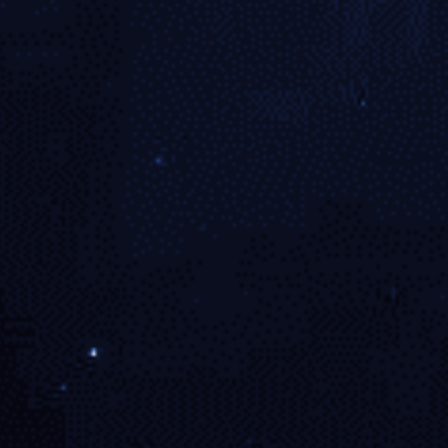
小莫雷兹约翰逊幽默回应独行侠选
土超
秀决定的...
协议
在独行侠队的选秀决定中，小莫雷兹·约
在土
翰逊以幽默而机智的方式回应...
马科
2026-08-08
查看详情
2026